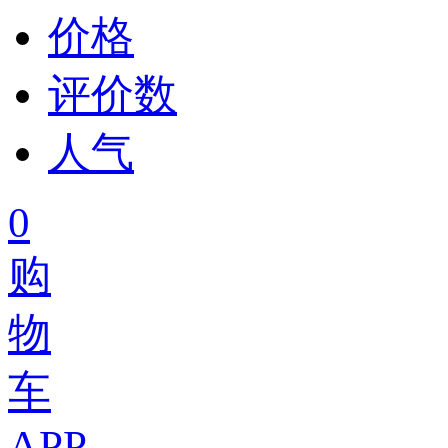
价格
评价数
人气
0
购
物
车
APP