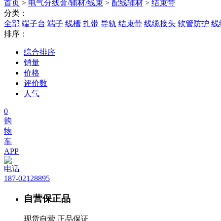
首页
>
电气分线盒/辅材/线束
>
配线辅材
>
结束带
分类：
全部
端子台
端子
线槽
扎带
导轨
结束带
线缆接头
软管防护
线
排序：
综合排序
销量
价格
评价数
人气
0
购
物
车
APP
电话
187-02128895
自营保正品
现货自营 正品保证