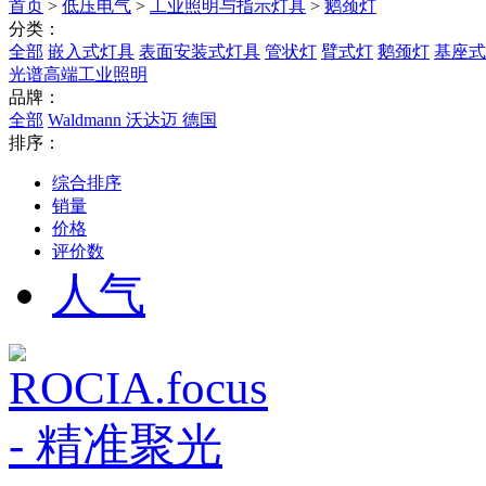
首页
>
低压电气
>
工业照明与指示灯具
>
鹅颈灯
分类：
全部
嵌入式灯具
表面安装式灯具
管状灯
臂式灯
鹅颈灯
基座式
光谱高端工业照明
品牌：
全部
Waldmann 沃达迈 德国
排序：
综合排序
销量
价格
评价数
人气