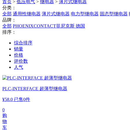
首页
>
低压电气
>
继电器
>
薄片式继电器
分类：
全部
通用性继电器
薄片式继电器
电力型继电器
固态型继电器
品牌：
全部
PHOENIXCONTACT菲尼克斯 德国
排序：
综合排序
销量
价格
评价数
人气
PLC-INTERFACE 超薄型继电器
¥
58.0
已售0件
0
购
物
车