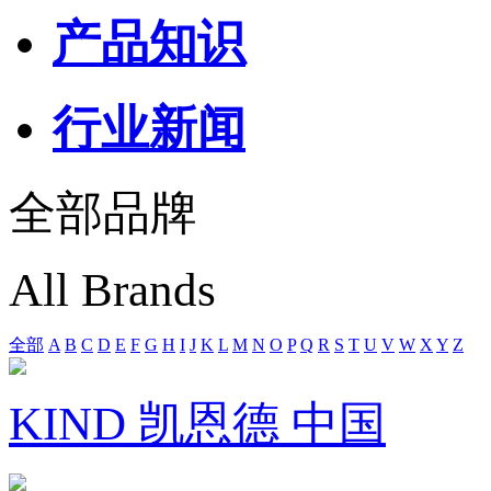
产品知识
行业新闻
全部品牌
All Brands
全部
A
B
C
D
E
F
G
H
I
J
K
L
M
N
O
P
Q
R
S
T
U
V
W
X
Y
Z
KIND 凯恩德 中国