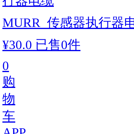
MURR_传感器执行器
¥
30.0
已售0件
0
购
物
车
APP